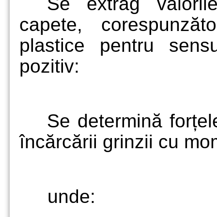
Se extrag valoril
capete, corespunzătoa
plastice pentru sen
pozitiv:
Se determină forțel
încărcării grinzii cu m
unde: