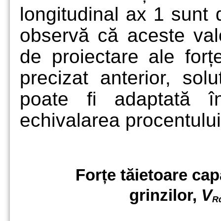
longitudinal ax 1 sunt 
observă că aceste valo
de proiectare ale forț
precizat anterior, sol
poate fi adaptată î
echivalarea procentulu
Forțe tăietoare capa
grinzilor,
V
R