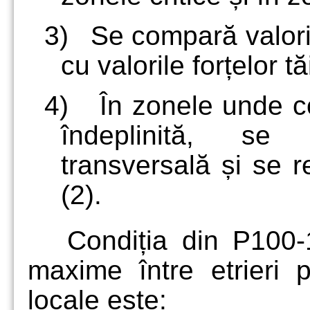
3)
Se compară valoril
cu valorile forțelor t
4)
În zonele unde co
îndeplinită, se 
transversală și se r
(2).
Condiția din P100-1
maxime între etrieri pe
locale este: