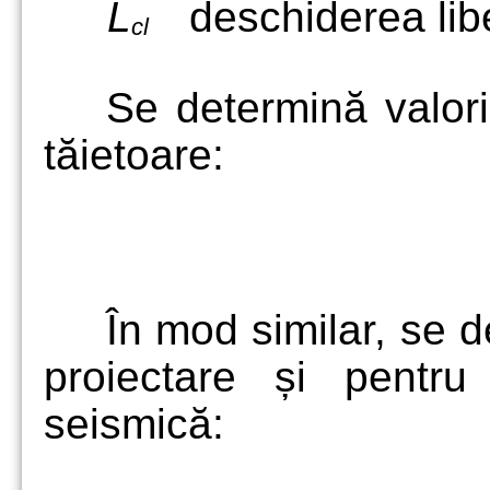
L
deschiderea libe
cl
Se determină valori
tăietoare:
În mod similar, se d
proiectare și pentr
seismică: