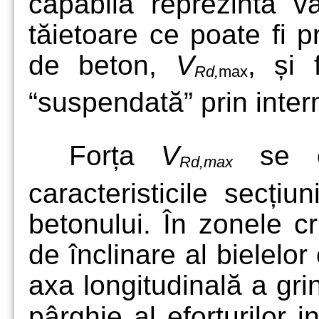
capabilă reprezintă v
tăietoare ce poate fi 
de beton,
V
, și 
Rd,
max
“suspendată” prin interm
Forța
V
se ca
Rd,max
caracteristicile secțiu
betonului. În zonele c
de înclinare al bielelo
axa longitudinală a grin
pârghie al eforturilor i