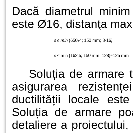
Dacă diametrul minim a
este Ø16, distanţa maxi
s
≤
min
{650
/4; 150 mm; 8·16
}
s
≤ min {162,5; 150 mm; 128}≈125 mm
Soluția de armare 
asigurarea rezistenț
ductilității locale es
Soluția de armare po
detaliere a proiectului,