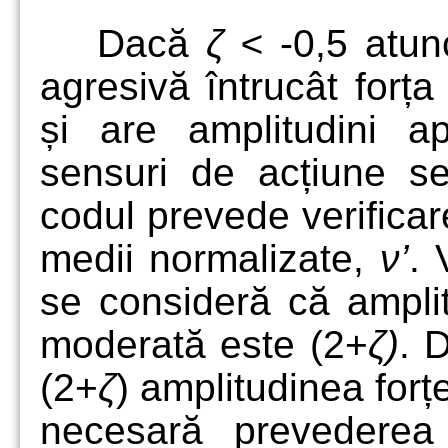
Dacă
ζ <
-0,5 atun
agresivă întrucât forț
și are amplitudini a
sensuri de acțiune se
codul prevede verificare
medii normalizate,
ν’
. 
se consideră că amplit
moderată este (2+
ζ)
. 
(2+
ζ
) amplitudinea forț
necesară prevederea