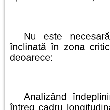
Nu este necesară
înclinată în zona crit
deoarece:
Analizând îndeplini
întreg cadru longitudi