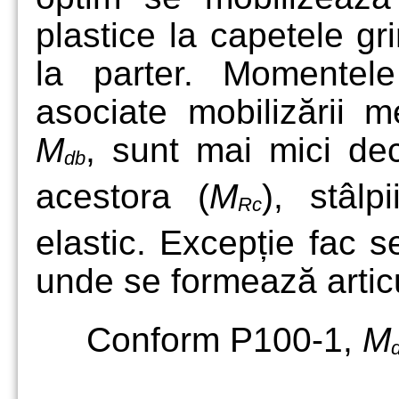
plastice la capetele gri
la parter. Momentele
asociate mobilizării m
M
, sunt mai mici de
db
acestora (
M
), stâl
Rc
elastic. Excepție fac se
unde se formează articul
Conform P100-1,
M