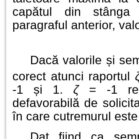
capătul din stânga 
paragraful anterior, va
Dacă valorile și s
corect atunci raportul
-1 și 1.
ζ
= -1 re
defavorabilă de solicit
în care cutremurul este
Dat fiind ca semn