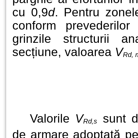
cu 0,9
d
. Pentru zonel
conform prevederilo
grinzile structurii 
secțiune, valoarea
V
Rd, 
Valorile
V
sunt di
Rd,s
de armare adoptată pen