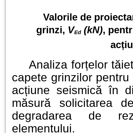
Valorile de proiectar
grinzi,
V
(kN)
, pent
Ed
acți
Analiza forțelor tăi
capete grinzilor pentr
acțiune seismică în di
măsură solicitarea d
degradarea de rezi
elementului.