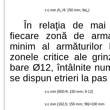
s
≤
min
{h
/4;
150 mm; 8
d
}
w
bL
În relaţia de mai
fiecare zonă de arma
minim al armăturilor l
zonele critice ale grin
bare Ø12, întâlnite num
se dispun etrieri la p
s
≤
min
{650
/4;
150 mm; 8·12}
s
≤
min
{162,5; 150 mm; 96}≈100 mm