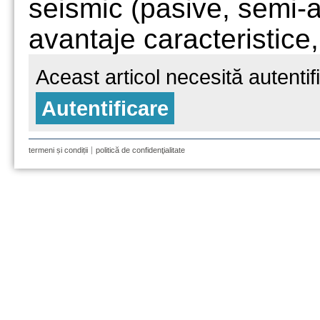
seismic (pasive, semi-ac
avantaje caracteristice,
Aceast articol necesită autentif
Autentificare
termeni și condiții
politică de confidenţialitate