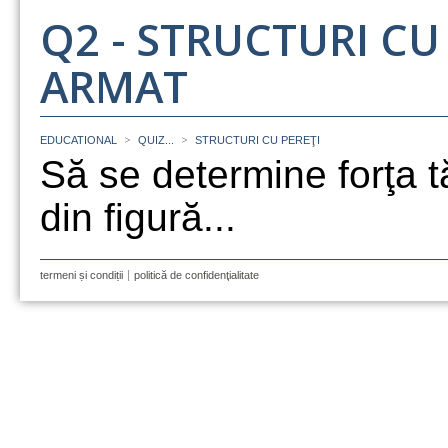
Q2 - STRUCTURI CU
ARMAT
>
>
EDUCATIONAL
QUIZ...
STRUCTURI CU PEREŢI
Să se determine forţa t
din figură...
termeni și condiții
politică de confidenţialitate