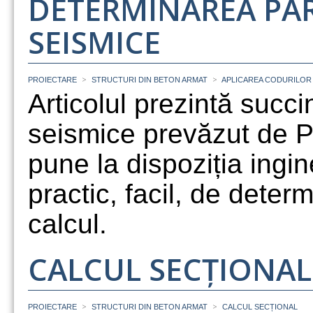
DETERMINAREA PAR
SEISMICE
>
>
PROIECTARE
STRUCTURI DIN BETON ARMAT
APLICAREA CODURILOR
Articolul prezintă succi
seismice prevăzut de 
pune la dispoziția ingi
practic, facil, de deter
calcul.
CALCUL SECȚIONAL
>
>
PROIECTARE
STRUCTURI DIN BETON ARMAT
CALCUL SECȚIONAL