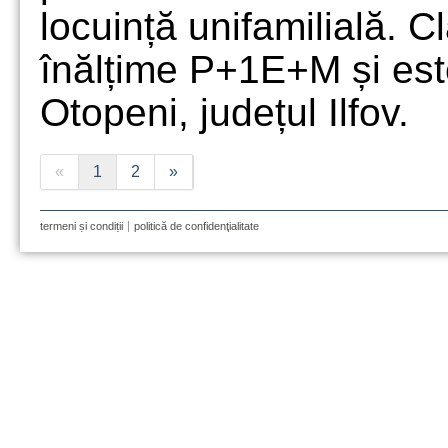
locuință unifamilială. C
înălțime P+1E+M și est
Otopeni, județul Ilfov.
«
1
2
»
termeni și condiții
politică de confidenţialitate