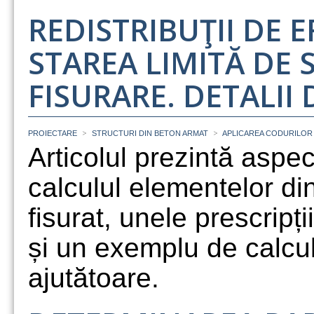
REDISTRIBUŢII DE 
STAREA LIMITĂ DE S
FISURARE. DETALII
>
>
PROIECTARE
STRUCTURI DIN BETON ARMAT
APLICAREA CODURILOR
Articolul prezintă aspe
calculul elementelor di
fisurat, unele prescrip
și un exemplu de calcul,
ajutătoare.