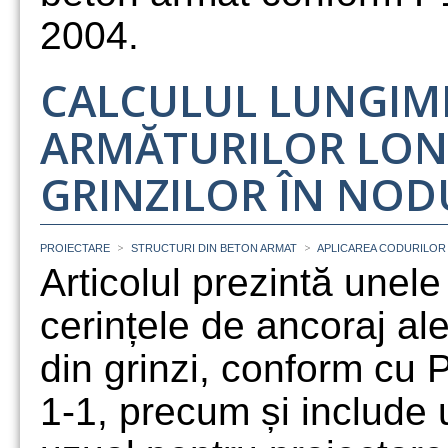
2004.
CALCULUL LUNGIMI
ARMĂTURILOR LON
GRINZILOR ÎN NOD
>
>
PROIECTARE
STRUCTURI DIN BETON ARMAT
APLICAREA CODURILOR
Articolul prezintă unel
cerințele de ancoraj ale
din grinzi, conform cu
1-1, precum și include u