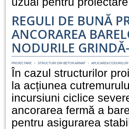
uzual pentru proiectare
REGULI DE BUNĂ P
ANCORAREA BARELO
NODURILE GRINDĂ
>
>
PROIECTARE
STRUCTURI DIN BETON ARMAT
APLICAREA CODURILOR
În cazul structurilor pr
la acțiunea cutremurulu
incursiuni ciclice sever
ancorarea fermă a barel
pentru asigurarea stabili