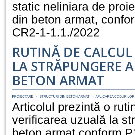
static neliniara de proie
din beton armat, confo
CR2-1-1.1./2022
RUTINĂ DE CALCUL
LA STRĂPUNGERE A
BETON ARMAT
>
>
PROIECTARE
STRUCTURI DIN BETON ARMAT
APLICAREA CODURILOR
Articolul prezintă o ru
verificarea uzuală la s
beton armat conform P