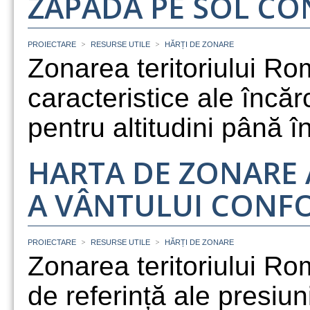
ZĂPADĂ PE SOL CO
>
>
PROIECTARE
RESURSE UTILE
HĂRȚI DE ZONARE
Zonarea teritoriului Ro
caracteristice ale încăr
pentru altitudini până 
HARTA DE ZONARE 
A VÂNTULUI CONFO
>
>
PROIECTARE
RESURSE UTILE
HĂRȚI DE ZONARE
Zonarea teritoriului Ro
de referință ale presiun