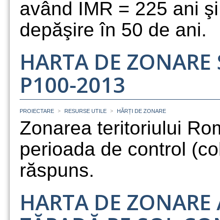
având IMR = 225 ani şi
depăşire în 50 de ani.
HARTA DE ZONARE S
P100-2013
>
>
PROIECTARE
RESURSE UTILE
HĂRȚI DE ZONARE
Zonarea teritoriului Ro
perioada de control (col
răspuns.
HARTA DE ZONARE 