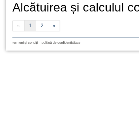
Alcătuirea și calculul co
«
1
2
»
termeni și condiții
politică de confidenţialitate