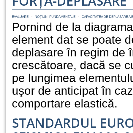
FORȚĂ-DEPLASARE
>
>
EVALUARE
NOŢIUNI FUNDAMENTALE
CAPACITATEA DE DEPLASARE A
Pornind de la diagram
element dat se poate d
deplasare în regim de 
crescătoare, dacă se cu
pe lungimea elementului
uşor de anticipat în ca
comportare elastică.
STANDARDUL EURO