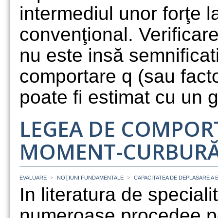
intermediul unor forţe l
convenţional. Verificar
nu este insă semnificat
comportare q (sau fact
poate fi estimat cu un g
LEGEA DE COMPOR
MOMENT-CURBUR
>
>
EVALUARE
NOŢIUNI FUNDAMENTALE
CAPACITATEA DE DEPLASARE A
In literatura de speciali
numeroase procedee pen