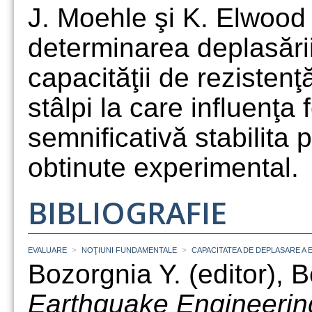
J. Moehle şi K. Elwood
determinarea deplasării
capacităţii de rezistenţă
stâlpi la care influenţa 
semnificativă stabilita 
obtinute experimental.
BIBLIOGRAFIE
>
>
EVALUARE
NOŢIUNI FUNDAMENTALE
CAPACITATEA DE DEPLASARE A
Bozorgnia Y. (editor), Be
Earthquake Engineerin