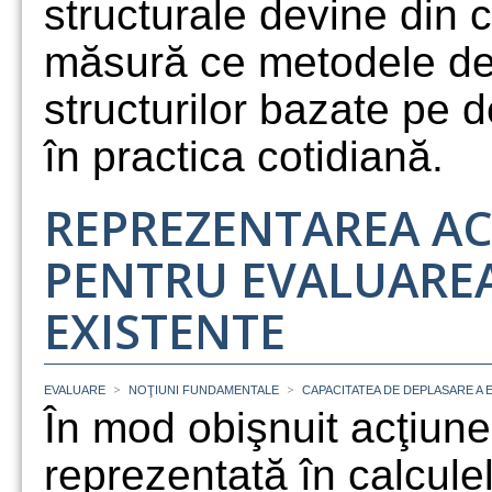
structurale devine din 
măsură ce metodele de 
structurilor bazate pe d
în practica cotidiană.
REPREZENTAREA ACŢ
PENTRU EVALUARE
EXISTENTE
>
>
EVALUARE
NOŢIUNI FUNDAMENTALE
CAPACITATEA DE DEPLASARE A
În mod obişnuit acţiune
reprezentată în calcule