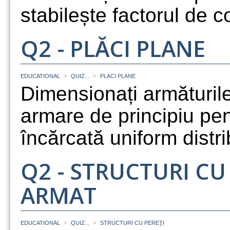
stabilește factorul de c
Q2 - PLĂCI PLANE
>
>
EDUCATIONAL
QUIZ...
PLACI PLANE
Dimensionați armăturile
armare de principiu pen
încărcată uniform distri
Q2 - STRUCTURI CU
ARMAT
>
>
EDUCATIONAL
QUIZ...
STRUCTURI CU PEREŢI