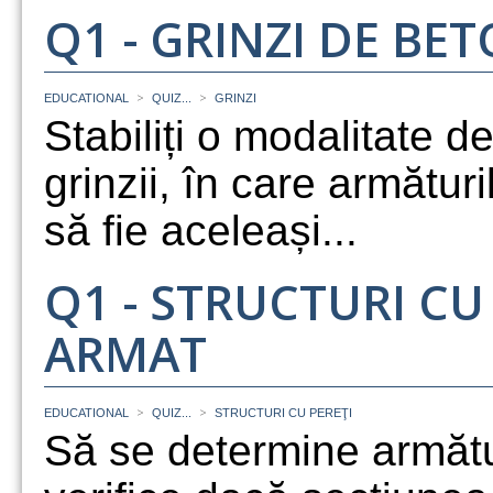
Q1 - GRINZI DE BE
>
>
EDUCATIONAL
QUIZ...
GRINZI
Stabiliți o modalitate d
grinzii, în care armătu
să fie aceleași...
Q1 - STRUCTURI CU
ARMAT
>
>
EDUCATIONAL
QUIZ...
STRUCTURI CU PEREŢI
Să se determine armătu