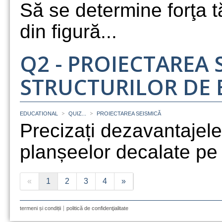
Să se determine forţa t
din figură...
Q2 - PROIECTAREA 
STRUCTURILOR DE
>
>
EDUCATIONAL
QUIZ...
PROIECTAREA SEISMICĂ
Precizați dezavantajele s
planșeelor decalate pe v
«
1
2
3
4
»
termeni și condiții
politică de confidenţialitate