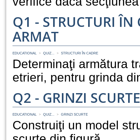
verifice dacă secţiunea 
Q1 - STRUCTURI ÎN
ARMAT
>
>
EDUCATIONAL
QUIZ...
STRUCTURI ÎN CADRE
Determinaţi armătura t
etrieri, pentru grinda din
Q2 - GRINZI SCURT
>
>
EDUCATIONAL
QUIZ...
GRINZI SCURTE
Construiţi un model stru
scurte din figură...