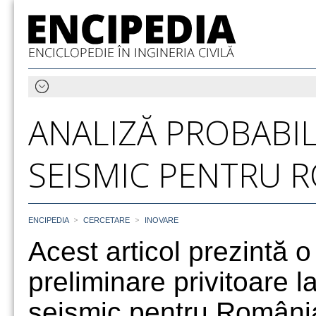
ANALIZĂ PROBABIL
SEISMIC PENTRU 
>
>
ENCIPEDIA
CERCETARE
INOVARE
Acest articol prezintă o
preliminare privitoare 
seismic pentru România 