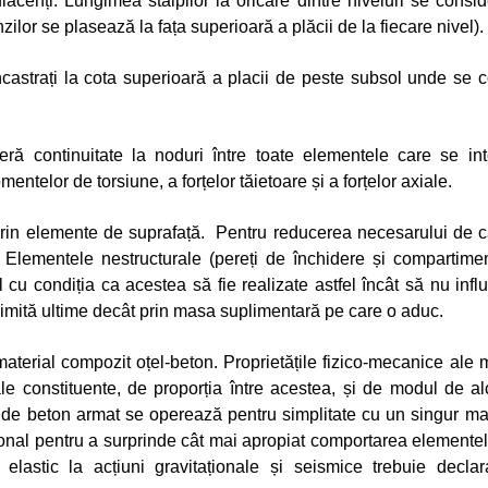
adiacenți. Lungimea stâlpilor la oricare dintre niveluri se cons
ilor se plasează la fața superioară a plăcii de la fiecare nivel).
castrați la cota superioară a placii de peste subsol unde se 
ră continuitate la noduri între toate elementele care se in
telor de torsiune, a forțelor tăietoare și a forțelor axiale.
rin elemente de suprafață. Pentru reducerea necesarului de ca
l. Elementele nestructurale (pereți de închidere și compartiment
 cu condiția ca acestea să fie realizate astfel încât să nu inf
 limită ultime decât prin masa suplimentară pe care o aduc.
aterial compozit oțel-beton. Proprietățile fizico-mecanice ale
ale constituente, de proporția între acestea, și de modul de a
 de beton armat se operează pentru simplitate cu un singur mater
onal pentru a surprinde cât mai apropiat comportarea elementel
 elastic la acțiuni gravitaționale și seismice trebuie declar