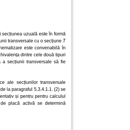
i secțiunea uzuală este în formă
iunii transversale cu o secțiune
T
hematizare este convenabilă în
ivalența dintre cele două tipuri
 a secțiunii transversale să fie
ce ale secțiunilor transversale
de la paragraful 5.3.4.1.1. (2) se
ientativ și pentru pentru calculul
ea de placă activă se determină