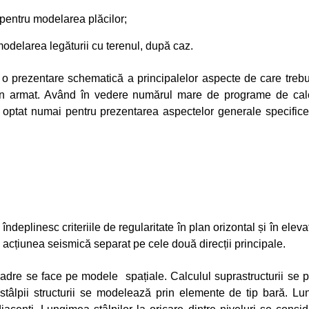
pentru modelarea plăcilor;
modelarea legăturii cu terenul, după caz.
e o prezentare schematică a principalelor aspecte de care treb
on armat. Având în vedere numărul mare de programe de calcu
a optat numai pentru prezentarea aspectelor generale specifice 
e îndeplinesc criteriile de regularitate în plan orizontal și în elev
acțiunea seismică separat pe cele două direcții principale.
 cadre se face pe modele spațiale. Calculul suprastructurii se 
 și stâlpii structurii se modelează prin elemente de tip bară. L