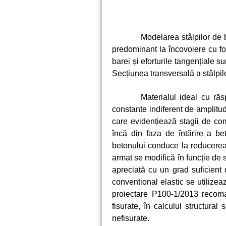
Modelarea stâlpilor de 
predominant la încovoiere cu for
barei și eforturile tangențiale s
Secțiunea transversală a stâlpilo
Materialul ideal cu răs
constante indiferent de amplitud
care evidențiează stagii de com
încă din faza de întărire a be
betonului conduce la reducerea s
armat se modifică în funcție de 
apreciată cu un grad suficient d
conventional elastic se utilizea
proiectare P100-1/2013 recoma
fisurate, în calculul structural
nefisurate.