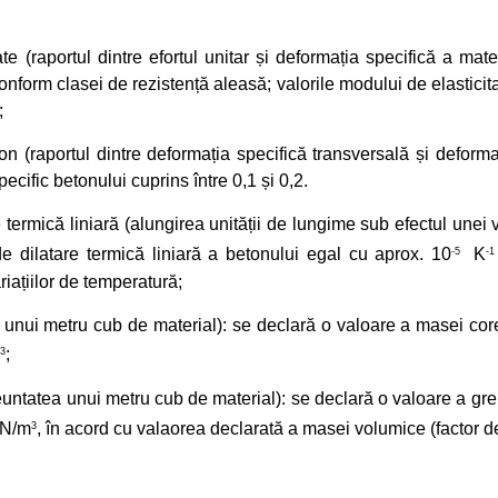
te (raportul dintre efortul unitar și deformația specifică a mat
conform clasei de rezistență aleasă; valorile modului de elasticit
;
son (raportul dintre deformația specifică transversală și deforma
pecific betonului cuprins între 0,1 și 0,2.
e termică liniară (alungirea unității de lungime sub efectul unei v
de dilatare termică liniară a betonului egal cu aprox. 10
K
-5
-1
riațiilor de temperatură;
nui metru cub de material): se declară o valoare a masei cor
;
3
untatea unui metru cub de material): se declară o valoare a gre
kN/m
, în acord cu valaorea declarată a masei volumice (factor d
3