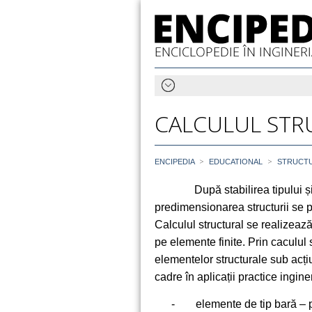
CALCULUL STR
>
>
ENCIPEDIA
EDUCATIONAL
STRUCTU
După stabilirea tipului ș
predimensionarea structurii se po
Calculul structural se realizeaz
pe elemente finite. Prin caculul 
elementelor structurale sub acțiu
cadre în aplicații practice ingin
-
elemente de tip bară – p