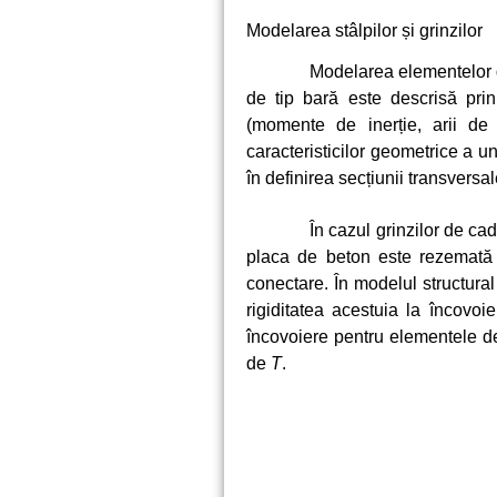
Modelarea stâlpilor și grinzilor
Modelarea elementelor d
de tip bară este descrisă prin
(momente de inerție, arii de 
caracteristicilor geometrice a un
în definirea secțiunii transversa
În cazul grinzilor de ca
placa de beton este rezemată l
conectare. În modelul structural
rigiditatea acestuia la încovoie
încovoiere pentru elementele de
de
T
.