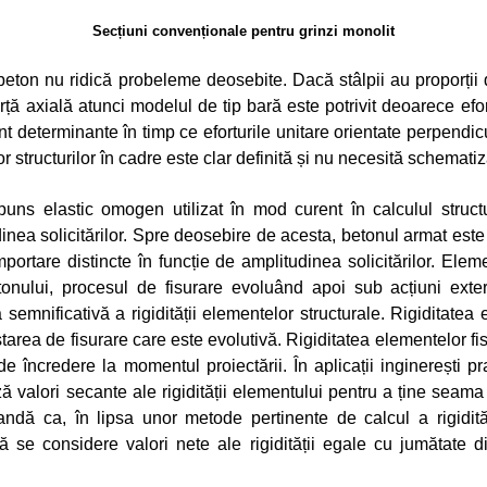
Secțiuni convenționale pentru grinzi monolit
beton nu ridică probeleme deosebite. Dacă stâlpii au proporți
ță axială atunci modelul de tip bară este potrivit deoarece efort
unt determinante în timp ce eforturile unitare orientate perpendicu
r structurilor în cadre este clar definită și nu necesită schematiz
puns elastic omogen utilizat în mod curent în calculul structur
inea solicitărilor. Spre deosebire de acesta, betonul armat est
portare distincte în funcție de amplitudinea solicitărilor. Ele
tonului, procesul de fisurare evoluând apoi sub acțiuni exter
emnificativă a rigidității elementelor structurale. Rigiditatea
starea de fisurare care este evolutivă. Rigiditatea elementelor fi
e încredere la momentul proiectării. În aplicații inginerești pra
ză valori secante ale rigidității elementului pentru a ține seam
ndă ca, în lipsa unor metode pertinente de calcul a rigidită
 să se considere valori nete ale rigidității egale cu jumătate di