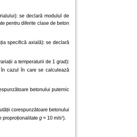
erialului): se declară modulul de
ate pentru diferite clase de beton
ția specifică axială): se declară
ariații a temperaturii de 1 grad):
în cazul în care se calculează
espunzătoare betonului puternic
utății corespunzătoare betonului
e proproționalitate
g
≈ 10 m/s
).
2