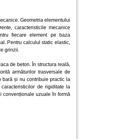
 mecanice. Geometria elementului
ente, caracteristicile mecanice
pentru fiecare element pe baza
l. Pentru calculul static elastic,
e grinzii.
aca de beton. În structura reală,
rită armăturilor trasversale de
 bară și nu contribuie practic la
aracteristicilor de rigiditate la
ni convenționale uzuale în formă