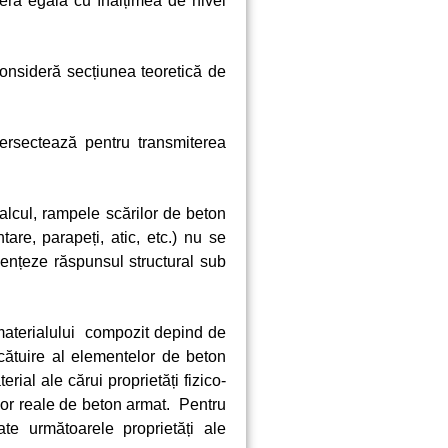
ideră egală cu înălțimea de nivel
consideră secțiunea teoretică de
tersectează pentru transmiterea
lcul, rampele scărilor de beton
are, parapeți, atic, etc.) nu se
luențeze răspunsul structural sub
 materialului compozit depind de
lcătuire al elementelor de beton
ial ale cărui proprietăți fizico-
or reale de beton armat. Pentru
ate următoarele proprietăți ale