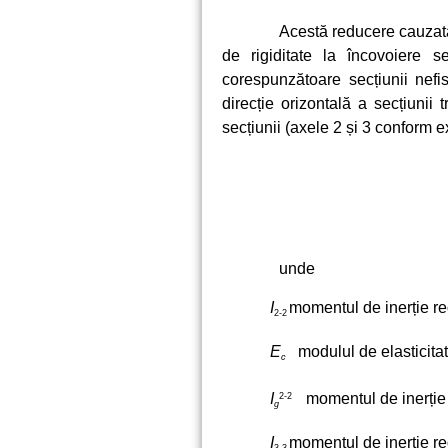
Acestă reducere cauzată 
de rigiditate la încovoiere 
corespunzătoare secțiunii nefis
direcție orizontală a secțiunii
secțiunii (axele 2 și 3 conform 
unde
I
momentul de inerție red
2-2
E
modulul de elasticita
c
I
momentul de inerție î
2-2
g
I
momentul de inerție red
3-3