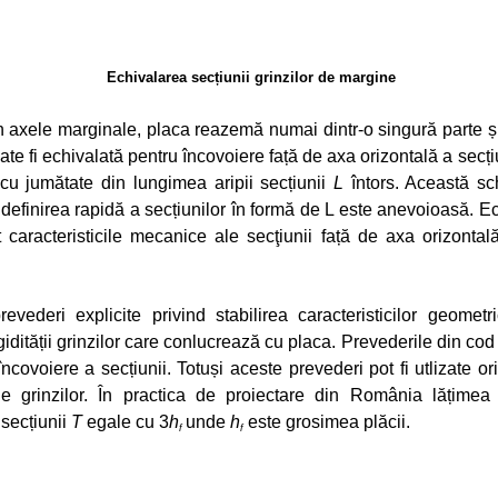
Echivalarea secțiunii grinzilor de margine
n axele marginale, placa reazemă numai dintr-o singură parte ș
te fi echivalată pentru încovoiere față de axa orizontală a secț
cu jumătate din lungimea aripii secțiunii
L
întors. Această sc
efinirea rapidă a secțiunilor în formă de L este anevoioasă. Ech
t caracteristicile mecanice ale secţiunii față de axa orizontală
ederi explicite privind stabilirea caracteristicilor geometri
idității grinzilor care conlucrează cu placa. Prevederile din cod 
 încovoiere a secțiunii. Totuși aceste prevederi pot fi utlizate or
e ale grinzilor. În practica de proiectare din România lățim
 secțiunii
T
egale cu 3
h
unde
h
este grosimea plăcii.
f
f