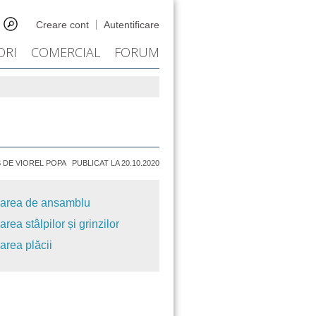
Creare cont
Autentificare
ORI
COMERCIAL
FORUM
 DE VIOREL POPA
PUBLICAT LA 20.10.2020
area de ansamblu
rea stâlpilor și grinzilor
area plăcii