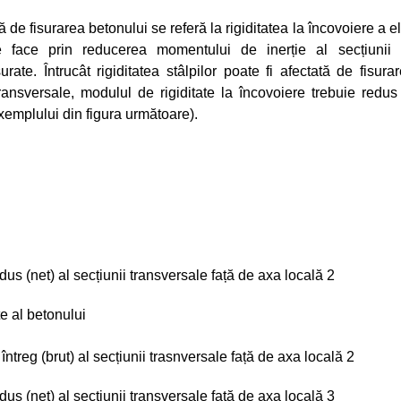
de fisurarea betonului se referă la rigiditatea la încovoiere a 
se face prin reducerea momentului de inerție al secțiunii 
urate. Întrucât rigiditatea stâlpilor poate fi afectată de fisur
 transversale, modulul de rigiditate la încovoiere trebuie red
exemplului din figura următoare).
us (net) al secțiunii transversale față de axa locală 2
te al betonului
ntreg (brut) al secțiunii trasnversale față de axa locală 2
us (net) al secțiunii transversale față de axa locală 3