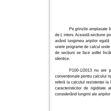
Pe grinzile amplasate î
de
L
intors. Această secțiune poa
având lungimea aripilor egală 
unele programe de calcul unde d
de secțiuni se face astfel încâ
identice.
P100-1/2013 nu are prev
convenționale pentru calculul rig
referă la calculul rezistenței la
caracteristicilor de rigiditat
considerând lungimi ale aripilor