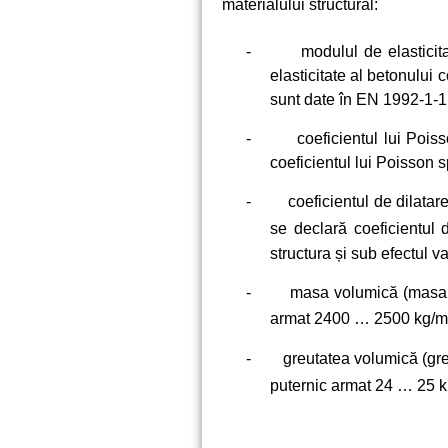
materialului structural:
-
modulul de elasticita
elasticitate al betonului 
sunt date în EN 1992-1-1
-
coeficientul lui Pois
coeficientul lui Poisson s
-
coeficientul de dilatar
se declară coeficientul 
structura și sub efectul va
-
masa volumică (masa u
armat 2400 … 2500 kg/m
-
greutatea volumică (gre
puternic armat 24 … 25 