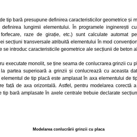
e tip bară presupune definirea caracteristicilor geometrice și
 definirea lungimii elementului. În programele inginerești cur
forfecare, raze de girație, etc.) sunt calculate automat 
ei secțiuni transversale atribuită elementului în mod convenționa
le se introduc caracteristicile geometrice ale secțiunii de beton al
dru executate monolit, se ține seama de conlucrarea grinzii cu pl
a partea superioară a grinzii și conlucrează cu aceasta dato
 elementul de tip placă este amplasat în axa elementului de tip
re față de axa orizontală. Astfel, pentru modelarea corectă a c
 tip bară amplasate în axele centrale trebuie declarate secțiu
Modelarea conlucrării grinzii cu placa