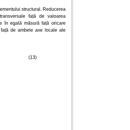
elementului structural. Reducerea
transversale față de valoarea
are în egală măsură față oricare
us față de ambele axe locale ale
(13)