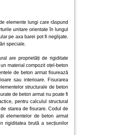
i de elemente lungi care răspund
urile unitare orientate în lungul
lar pe axa barei pot fi neglijate.
ări speciale.
al are proprietăți de rigiditate
e un material compozit oțel-beton
mentele de beton armat fisurează
ioare sau interioare. Fisurarea
 elementelor structurale de beton
surate de beton armat nu poate fi
ctice, pentru calculul structural
a de starea de fisurare. Codul de
ții elementelor de beton armat
n rigiditatea brută a secțiunilor