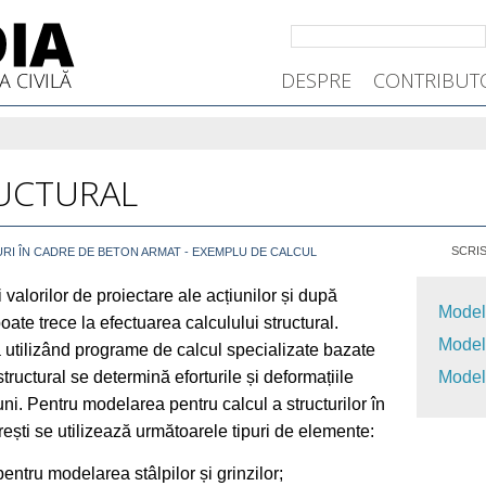
DESPRE
CONTRIBUT
UCTURAL
SCRIS
RI ÎN CADRE DE BETON ARMAT - EXEMPLU DE CALCUL
i valorilor de proiectare ale acțiunilor și după
Model
ate trece la efectuarea calculului structural.
Modela
ă utilizând programe de calcul specializate bazate
structural se determină eforturile și deformațiile
Model
ni. Pentru modelarea pentru calcul a structurilor în
erești se utilizează următoarele tipuri de elemente:
entru modelarea stâlpilor și grinzilor;