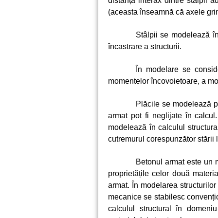
distanța interax dintre stâlpii 
(aceasta înseamnă că axele grinz
Stâlpii se modelează în
încastrare a structurii.
În modelare se conside
momentelor încovoietoare, a momen
Plăcile se modelează p
armat pot fi neglijate în calcu
modelează în calculul structural
cutremurul corespunzător stării
Betonul armat este un m
proprietățile celor două materi
armat. În modelarea structurilor
mecanice se stabilesc convenți
calculul structural în domeniu