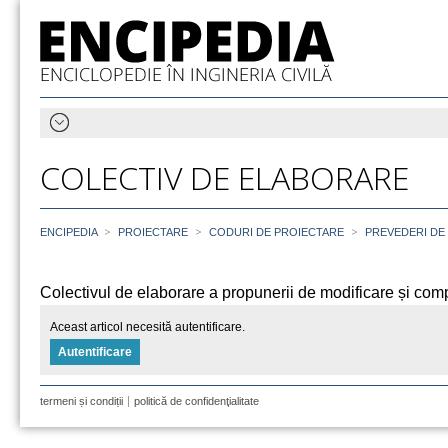
COLECTIV DE ELABORARE
>
>
>
ENCIPEDIA
PROIECTARE
CODURI DE PROIECTARE
PREVEDERI DE 
Colectivul de elaborare a propunerii de modificare și com
Aceast articol necesită autentificare.
Autentificare
termeni și condiții
politică de confidenţialitate